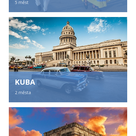
5 měst
KUBA
2 města