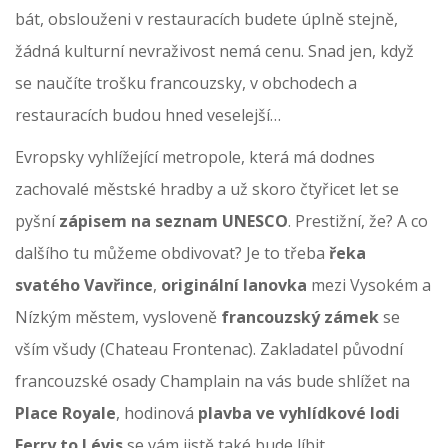
bát, obslouženi v restauracích budete úplně stejně,
žádná kulturní nevraživost nemá cenu. Snad jen, když
se naučíte trošku francouzsky, v obchodech a
restauracích budou hned veselejší…
Evropsky vyhlížející metropole, která má dodnes
zachovalé městské hradby a už skoro čtyřicet let se
pyšní
zápisem na seznam UNESCO
. Prestižní, že? A co
dalšího tu můžeme obdivovat? Je to třeba
řeka
svatého Vavřince
,
originální lanovka
mezi Vysokém a
Nízkým městem, vysloveně
francouzský zámek
se
vším všudy (Chateau Frontenac). Zakladatel původní
francouzské osady Champlain na vás bude shlížet na
Place Royale
, hodinová
plavba ve vyhlídkové lodi
Ferry to Lévis
se vám jistě také bude líbit.