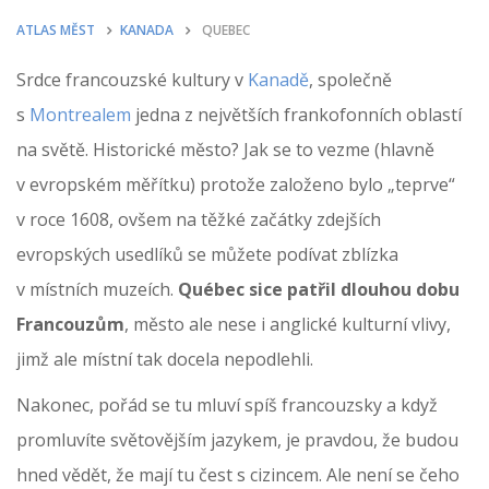
ATLAS MĚST
KANADA
QUEBEC
Srdce francouzské kultury v
Kanadě
, společně
s
Montrealem
jedna z největších frankofonních oblastí
na světě. Historické město? Jak se to vezme (hlavně
v evropském měřítku) protože založeno bylo „teprve“
v roce 1608, ovšem na těžké začátky zdejších
evropských usedlíků se můžete podívat zblízka
v místních muzeích.
Québec sice patřil dlouhou dobu
Francouzům
, město ale nese i anglické kulturní vlivy,
jimž ale místní tak docela nepodlehli.
Nakonec, pořád se tu mluví spíš francouzsky a když
promluvíte světovějším jazykem, je pravdou, že budou
hned vědět, že mají tu čest s cizincem. Ale není se čeho