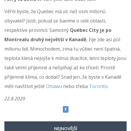
Věřili byste, že Quebec má víc než osm milionů
obyvatel? Jistě, pokud se bavíme o celé oblasti,
respektive provincii. Samotný
Québec City je po
Montrealu druhý největší v Kanadě
, žije zde asi půl
milionu lidí. Mimochodem, zima tu vůbec není špatná,
teplota klesá nejvýše k mínus dvacítce, letní teploty jsou
také velmi příjemné a nešplhají až ke třiceti. Prostě
příjemné klima, co dodat? Snad jen, že byste v Kanadě
měli navštívit ještě
Ottawu
nebo třeba
Toronto
.
22.8.2020
NEJNOVĚJŠÍ