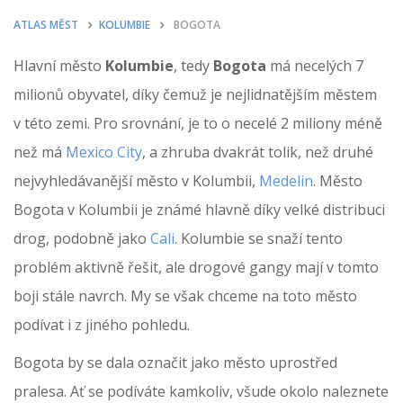
ATLAS MĚST
KOLUMBIE
BOGOTA
Hlavní město
Kolumbie
, tedy
Bogota
má necelých 7
milionů obyvatel, díky čemuž je nejlidnatějším městem
v této zemi. Pro srovnání, je to o necelé 2 miliony méně
než má
Mexico City
, a zhruba dvakrát tolik, než druhé
nejvyhledávanější město v Kolumbii,
Medelin
. Město
Bogota v Kolumbii je známé hlavně díky velké distribuci
drog, podobně jako
Cali
. Kolumbie se snaží tento
problém aktivně řešit, ale drogové gangy mají v tomto
boji stále navrch. My se však chceme na toto město
podívat i z jiného pohledu.
Bogota by se dala označit jako město uprostřed
pralesa. Ať se podíváte kamkoliv, všude okolo naleznete