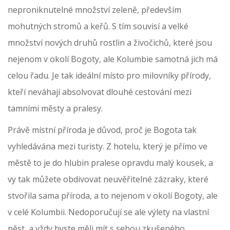
neproniknutelné množství zeleně, především
mohutných stromů a keřů. S tím souvisí a velké
množství nových druhů rostlin a živočichů, které jsou
nejenom v okolí Bogoty, ale Kolumbie samotná jich má
celou řadu. Je tak ideální místo pro milovníky přírody,
kteří neváhají absolvovat dlouhé cestování mezi
tamními městy a pralesy.
Právě místní příroda je důvod, proč je Bogota tak
vyhledávána mezi turisty. Z hotelu, který je přímo ve
městě to je do hlubin pralese opravdu malý kousek, a
vy tak můžete obdivovat neuvěřitelné zázraky, které
stvořila sama příroda, a to nejenom v okolí Bogoty, ale
v celé Kolumbii. Nedoporučují se ale výlety na vlastní
pěst, a vždy byste měli mít s sebou zkušeného