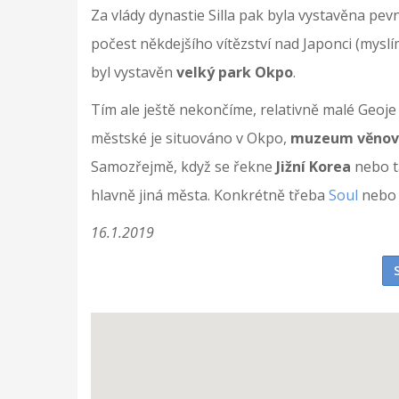
Za vlády dynastie Silla pak byla vystavěna p
počest někdejšího vítězství nad Japonci (myslí
byl vystavěn
velký park Okpo
.
Tím ale ještě nekončíme, relativně malé Geoje 
městské je situováno v Okpo,
muzeum věnovan
Samozřejmě, když se řekne
Jižní Korea
nebo 
hlavně jiná města. Konkrétně třeba
Soul
neb
16.1.2019