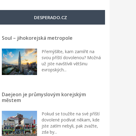
DESPERADO.CZ
Soul – jihokorejská metropole
Přemýšlíte, kam zamířit na
svou příští dovolenou? Možná
už jste navštívili většinu
evropských...
Daejeon je průmyslovým korejským
městem
Pokud se toužíte na své příští
dovolené podívat někam, kde
jste zatím nebyli, pak zvažte,
zda by...