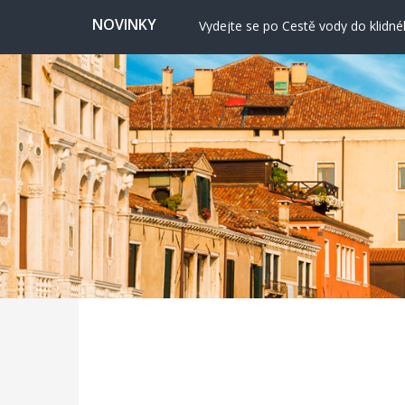
Nashville: Hudební srdce Ameriky
NOVINKY
Vydejte se po Cestě vody do klidn
Valencie: Město, kde futurismus pot
Cervione: Skrytý balkon Korsiky 
Ekonomické cestování: Kdy a kde hl
Svatojánská věž ve Frýdku nabízí vý
Nashville: Hudební srdce Ameriky
Vydejte se po Cestě vody do klidn
Valencie: Město, kde futurismus pot
Cervione: Skrytý balkon Korsiky 
Ekonomické cestování: Kdy a kde hl