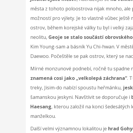
města z tohoto poloostrova nijak mnoho, ale 
možností pro výlety. Je to vlastně vůbec ještě
ostrov, během korejské války tu byl i velký zaj
neolitu,
Geoje
se stalo součástí obrovského
Kim Young-sam a básník Yu Chi-hwan. V městě
Daewoo. Počeštěle se pak ostrov, který se na
Mírné monzunové podnebí, ročně tu spadne na
znamená cosi jako „velkolepá záchrana“
. 
treky, Jisim-do nabízí spoustu heřmánku,
jesk
šamanskou jeskyni. Navštívit se doporučuje i
Haesang
, kterou založil na konci šedesátých 
manželkou.
Další velmi významnou lokalitou je
hrad Gohye