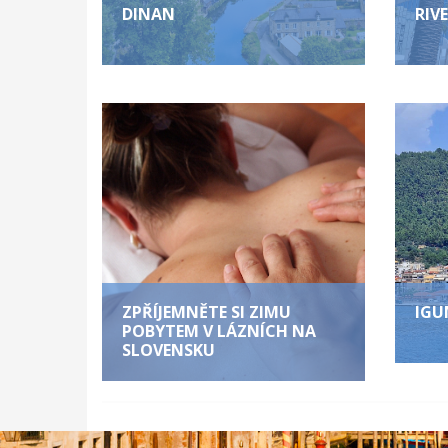
DINAN
RIV
ZPŘÍJEMNĚTE SI ZIMU
IGU
POBYTEM V LÁZNÍCH NA
SLOVENSKU