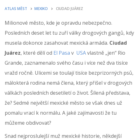
ATLAS MĚST
MEXIKO
CIUDAD JUÁREZ
Milionové město, kde je opravdu nebezpečno.
Posledních deset let tu zuří války drogových gangů, kdy
musela dokonce zasahovat mexická armáda.
Ciudad
Juárez
, které dělí od
El Pasa
v
USA
vlastně „jen“ Rio
Grande, zaznamenalo svého času i více než dva tisíce
vražd ročně. Ulicemi se toulají tisíce bezprizorných psů,
málokterá rodina nemá člena, který přišel v drogových
válkách posledních desetiletí o život. Šílená představa,
že? Sedmé největší mexické město se však dnes už
pomalu vrací k normálu. A jaké zajímavosti že tu
můžeme obdivovat?
Snad nejproslulejší muž mexické historie, někdejší