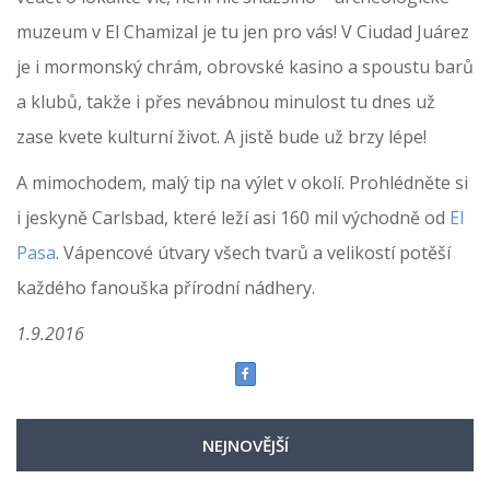
muzeum v El Chamizal je tu jen pro vás! V Ciudad Juárez
je i mormonský chrám, obrovské kasino a spoustu barů
a klubů, takže i přes nevábnou minulost tu dnes už
zase kvete kulturní život. A jistě bude už brzy lépe!
A mimochodem, malý tip na výlet v okolí. Prohlédněte si
i jeskyně Carlsbad, které leží asi 160 mil východně od
El
Pasa
. Vápencové útvary všech tvarů a velikostí potěší
každého fanouška přírodní nádhery.
1.9.2016
NEJNOVĚJŠÍ