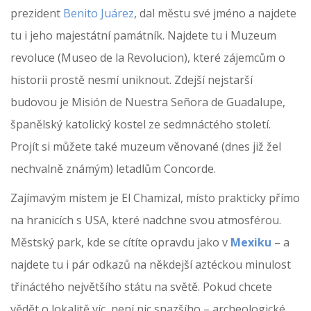
prezident
Benito Juárez
, dal městu své jméno a najdete
tu i jeho majestátní památník. Najdete tu i Muzeum
revoluce (Museo de la Revolucion), které zájemcům o
historii prostě nesmí uniknout. Zdejší nejstarší
budovou je Misión de Nuestra Señora de Guadalupe,
španělský katolický kostel ze sedmnáctého století.
Projít si můžete také muzeum věnované (dnes již žel
nechvalně známým) letadlům Concorde.
Zajímavým místem je El Chamizal, místo prakticky přímo
na hranicích s USA, které nadchne svou atmosférou.
Městský park, kde se cítíte opravdu jako v
Mexiku
– a
najdete tu i pár odkazů na někdejší aztéckou minulost
třináctého největšího státu na světě. Pokud chcete
vědět o lokalitě víc, není nic snazšího – archeologické