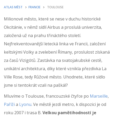
ATLAS MĚST
FRANCIE
TOULOUSE
Milionové město, které se nese v duchu historické
Okcitánie, v němž sídlí Airbus a proslulá univerzita,
založená už na prahu třináctého století.
Nejfrekventovanější letecká linka ve Francii, založení
keltskými Volky a zvelebení Římany, proslulost získaná
za časů Vizigótů. Zastávka na svatojakubské cestě,
unikátní architektura, díky které vznikla přezdívka La
Ville Rose, tedy Růžové město. Uhodnete, které sídlo
jsme si tentokrát vzali na paškál?
Mluvíme o Toulouse, francouzské čtyřce po
Marseille
,
Paříži
a
Lyonu
. Ve městě jezdí metro, k dispozici je od
roku 2007 i trasa B.
Velkou pamětihodností je