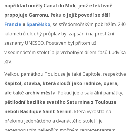
například umělý Canal du Midi, jenž efektivně
propojuje Garronu, řeku o jejíž povodí se dělí
Francie
a
Španělsko
, se středomořským pobřežím. 240
kilometrů dlouhý průplav byl zapsán i na prestižní
seznamy UNESCO. Postaven byl přitom už
v sedmnáctém století a je vrcholným dílem časů Ludvíka
XIV.
Velkou památkou Toulouse je také Capitole, respektive
Kapitol, stavba, která slouží jako radnice, opera,
ale také archiv města
. Pokud jde o sakrální památky,
pětilodní bazilika svatého Saturnina z Toulouse
neboli Basilique Saint-Sernin
, která vyrostla na
přelomu jedenáctého a dvanáctého století, je
bezesporu tím nejlepším možným reprezentantem.