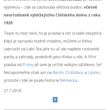
výjimkou – zde se zachovala většina budov,
včetně
neortodoxně vyhlížejícího Chilského domu z roku
1920
.
Teplo tu moc není, to je pravda a vítr si také nevybírá.
Když je opravdu hodně chladno, můžete si třeba
zabruslit na Labi. Na jaře tu už ale najdete rozkvetlé
parky a zahrady, podobně jako třeba u nás. A říční
plavba od
Prahy
až sem je určitě velkým zážitkem, že?
Nezapomeňte však ani na
Berlín
,
Drážďany
a
Lipsko
,
protože i zde se psala historie
Německa
…
27.7.2018