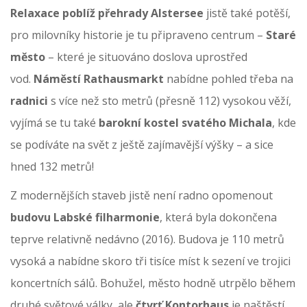
Relaxace poblíž přehrady Alstersee
jistě také potěší,
pro milovníky historie je tu připraveno centrum –
Staré
město
– které je situováno doslova uprostřed
vod.
Náměstí Rathausmark
t
nabídne pohled třeba na
radnici
s více než sto metrů (přesně 112) vysokou věží,
vyjímá se tu také
barokní kostel svatého Michala
, kde
se podíváte na svět z ještě zajímavější výšky – a sice
hned 132 metrů!
Z modernějších staveb jistě není radno opomenout
budovu Labské filharmonie
, která byla dokončena
teprve relativně nedávno (2016). Budova je 110 metrů
vysoká a nabídne skoro tři tisíce míst k sezení ve trojici
koncertních sálů. Bohužel, město hodně utrpělo během
druhé světové války, ale
čtvrť Kontorhaus
je naštěstí