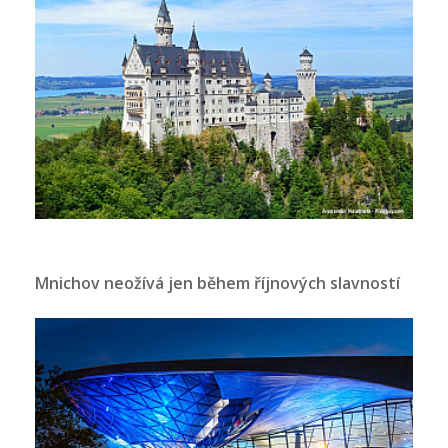
Mnichov neožívá jen během říjnových slavností