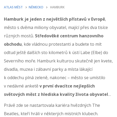
ATLAS MĚST
NĚMECKO
HAMBURK
Hamburk je jeden z největších přístavů v Evropě
,
město s dvěma miliony obyvatel, mající přes dva tisíce
různých mostů.
Středověké centrum hanzovního
obchodu
, kde vládnou protestanti a budete to mít
odtud ještě dalších sto kilometrů k ústí Labe (Elbe) do
Severního moře. Hamburk kulturou skutečně jen kvete,
divadla, muzea i zábavní parky a místa lákající
k oddechu plná zeleně, nakonec – město se umístilo
v nedávné anketě
v první dvacítce nejlepších
světových měst z hlediska kvality života obyvatel
…
Právě zde se nastartovala kariéra hvězdných The
Beatles, kteří hráli v některých místních klubech.