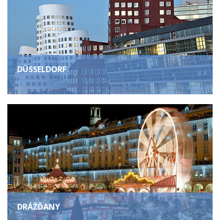
DÜSSELDORF
DRÁŽĎANY