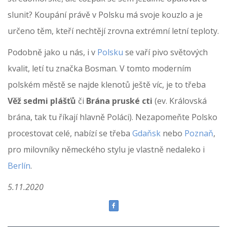
slunit? Koupání právě v Polsku má svoje kouzlo a je
určeno těm, kteří nechtějí zrovna extrémní letní teploty.
Podobně jako u nás, i v
Polsku
se vaří pivo světových
kvalit, letí tu značka Bosman. V tomto moderním
polském městě se najde klenotů ještě víc, je to třeba
Věž sedmi plášťů
či
Brána pruské cti
(ev. Královská
brána, tak tu říkají hlavně Poláci). Nezapomeňte Polsko
procestovat celé, nabízí se třeba
Gdaňsk
nebo
Poznaň
,
pro milovníky německého stylu je vlastně nedaleko i
Berlín
.
5.11.2020