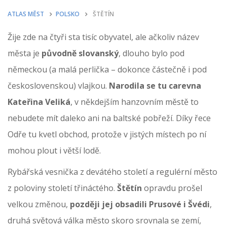
ATLAS MĚST
POLSKO
ŠTĚTÍN
Žije zde na čtyři sta tisíc obyvatel, ale ačkoliv název
města je
původně slovanský
, dlouho bylo pod
německou (a malá perlička – dokonce částečně i pod
československou) vlajkou.
Narodila se tu carevna
Kateřina Veliká
, v někdejším hanzovním městě to
nebudete mít daleko ani na baltské pobřeží. Díky řece
Odře tu kvetl obchod, protože v jistých místech po ní
mohou plout i větší lodě.
Rybářská vesnička z devátého století a regulérní město
z poloviny století třináctého.
Štětín
opravdu prošel
velkou změnou,
později jej obsadili Prusové i Švédi
,
druhá světová válka město skoro srovnala se zemí,