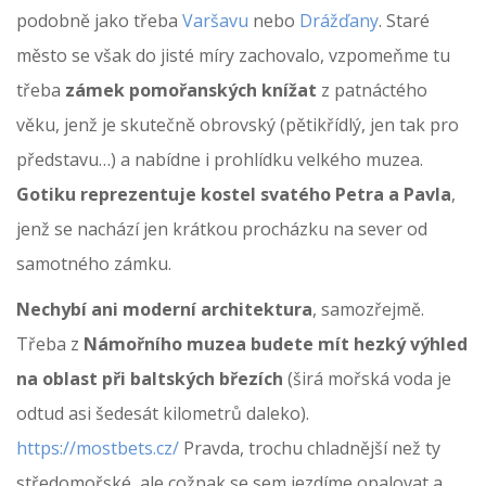
podobně jako třeba
Varšavu
nebo
Drážďany
. Staré
město se však do jisté míry zachovalo, vzpomeňme tu
třeba
zámek pomořanských knížat
z patnáctého
věku, jenž je skutečně obrovský (pětikřídlý, jen tak pro
představu…) a nabídne i prohlídku velkého muzea.
Gotiku reprezentuje kostel svatého Petra a Pavla
,
jenž se nachází jen krátkou procházku na sever od
samotného zámku.
Nechybí ani moderní architektura
, samozřejmě.
Třeba z
Námořního muzea budete mít hezký výhled
na oblast při baltských březích
(širá mořská voda je
odtud asi šedesát kilometrů daleko).
https://mostbets.cz/
Pravda, trochu chladnější než ty
středomořské, ale cožpak se sem jezdíme opalovat a