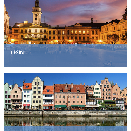
TĚŠÍN