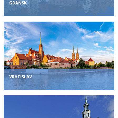
GDAŇSK
VRATISLAV