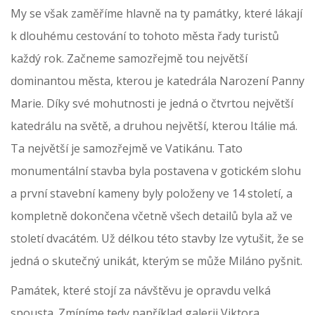
My se však zaměříme hlavně na ty památky, které lákají
k dlouhému cestování to tohoto města řady turistů
každý rok. Začneme samozřejmě tou největší
dominantou města, kterou je katedrála Narození Panny
Marie. Díky své mohutnosti je jedná o čtvrtou největší
katedrálu na světě, a druhou největší, kterou Itálie má.
Ta největší je samozřejmě ve Vatikánu. Tato
monumentální stavba byla postavena v gotickém slohu
a první stavební kameny byly položeny ve 14 století, a
kompletně dokončena včetně všech detailů byla až ve
století dvacátém. Už délkou této stavby lze vytušit, že se
jedná o skutečný unikát, kterým se může Miláno pyšnit.
Památek, které stojí za návštěvu je opravdu velká
spousta. Zmíníme tedy například galerii Viktora