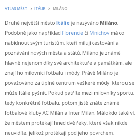
ATLAS MĚST
ITÁLIE
MILÁNO
Druhé největší město
Itálie
je nazýváno
Miláno
.
Podobně jako například
Florencie
či
Mnichov
má co
nabídnout svým turistům, kteří milují cestování a
poznávání nových města a států. Miláno je známé
hlavně nejenom díky své architektuře a památkám, ale
znají ho milovníci fotbalu i módy. Právě Miláno je
považováno za úplné centrum veškeré módy, kterou se
může Itálie pyšnit. Pokud patříte mezi milovníky sportu,
tedy konkrétně fotbalu, potom jistě znáte známé
fotbalové kluby AC Milán a Inter Milán. Málokdo také ví,
že městem protékají hned dvě řeky, které však nikde
neuvidíte, jelikož protékají pod jeho povrchem.