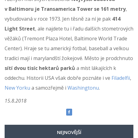
v Baltimoru je Transamerica Tower se 161 metry
,
vybudovaná v roce 1973. Jen těsně za ní je pak
414
Light Street
, ale najdete tu i řadu dalších stometrových
věžáků (Tremont Plaza Hotel, Baltimore World Trade
Center). Hraje se tu americký fotbal, baseball a velkou
tradici mají i marylandští žokejové. Město je prodchnuto
sítí dvou tisíc hektarů parků
a míst lákajících k
oddechu. Historii USA však dobře poznáte i ve
Filadelfii
,
New Yorku
a samozřejmě i
Washingtonu
.
15.8.2018
NEJNOVĚJŠÍ