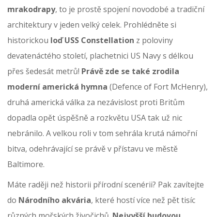
mrakodrapy
, to je prostě spojení novodobé a tradiční
architektury v jeden velký celek. Prohlédněte si
historickou
loď USS Constellation
z poloviny
devatenáctého století, plachetnici US Navy s délkou
přes šedesát metrů!
Právě zde se také zrodila
moderní americká hymna
(Defence of Fort McHenry),
druhá americká válka za nezávislost proti Britům
dopadla opět úspěšně a rozkvětu USA tak už nic
nebránilo. A velkou roli v tom sehrála krutá námořní
bitva, odehrávající se právě v přístavu ve městě
Baltimore.
Máte raději než historii přírodní scenérii? Pak zavítejte
do
Národního akvária
, které hostí více než pět tisíc
různých mořských živočichů.
Nejvyšší budovou