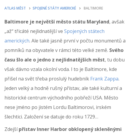
ATLAS MĚST
SPOJENÉ STÁTY AMERICKÉ
BALTIMORE
Baltimore je největší město státu Maryland
, avšak
„až“ třicáté nejlidnatější ve
Spojených státech
amerických
. Ale také jasně první v počtu monumentů a
pomníků na obyvatele v rámci této velké země.
Svého
času šlo ale o jedno z nejlidnatějších měst
, tu dobu
však dávno vzala okolní voda. I to je Baltimore, kde
přišel na svět třeba proslulý hudebník
Frank Zappa
.
Jeden velký a hodně rušný přístav, ale také kulturní a
historické centrum východního pobřeží USA. Město
nese jméno po jistém Lordu Baltimorovi, irském
šlechtici. Založení se datuje do roku 1729…
Zdejší
přístav Inner Harbor obklopený skleněnými