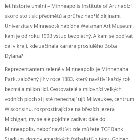
let historie umění – Minneapolis Institute of Art nabízí
skoro sto tisíc předmětů a průřez napříč dějinami.
Univerzita v Minnesotě nabídne Weisman Art Museum,
kam je od roku 1993 vstup bezplatný. A kam se podívat
dál v kraji, kde začínala kariéra proslulého Boba
Dylana?
Reprezentantem zeleně v Minneapolis je Minnehaha
Park, založený již v roce 1883, který navštíví každý rok
bezmála milion lidí. Cestovatelé a milovníci velkých
vodních ploch si jistě nenechají ujít Milwaukee, centrum
Wisconsinu, rozprostírající se na březích jezera
Michigan, my se ale pojďme zadívat dále do
Minneapolis, neboť navštívit zde můžete TCF Bank
Stadium, domov amerických fotbalistů z týmu Golden