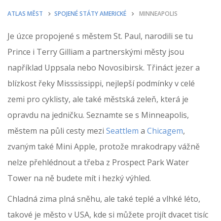
ATLAS MĚST
SPOJENÉ STÁTY AMERICKÉ
MINNEAPOLIS
Je úzce propojené s městem St. Paul, narodili se tu
Prince i Terry Gilliam a partnerskými městy jsou
například Uppsala nebo Novosibirsk. Třináct jezer a
blízkost řeky Misssissippi, nejlepší podmínky v celé
zemi pro cyklisty, ale také městská zeleň, která je
opravdu na jedničku. Seznamte se s Minneapolis,
městem na půli cesty mezi
Seattlem
a
Chicagem
,
zvaným také Mini Apple, protože mrakodrapy vážně
nelze přehlédnout a třeba z Prospect Park Water
Tower na ně budete mít i hezký výhled.
Chladná zima plná sněhu, ale také teplé a vlhké léto,
takové je město v USA, kde si můžete projít dvacet tisíc