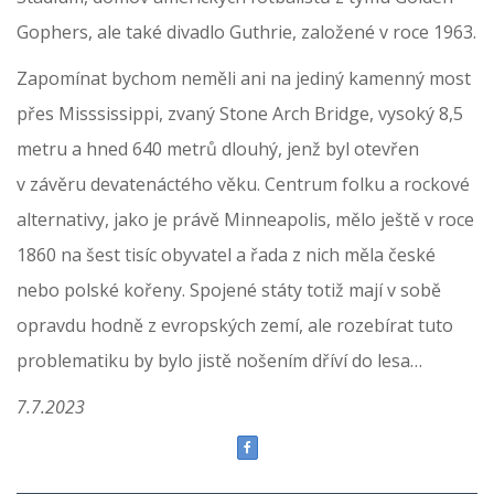
Gophers, ale také divadlo Guthrie, založené v roce 1963.
Zapomínat bychom neměli ani na jediný kamenný most
přes Misssissippi, zvaný Stone Arch Bridge, vysoký 8,5
metru a hned 640 metrů dlouhý, jenž byl otevřen
v závěru devatenáctého věku. Centrum folku a rockové
alternativy, jako je právě Minneapolis, mělo ještě v roce
1860 na šest tisíc obyvatel a řada z nich měla české
nebo polské kořeny. Spojené státy totiž mají v sobě
opravdu hodně z evropských zemí, ale rozebírat tuto
problematiku by bylo jistě nošením dříví do lesa…
7.7.2023