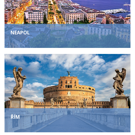
NEAPOL
ŘÍM