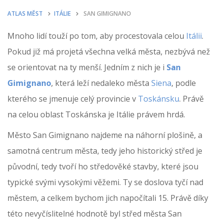
ATLAS MĚST
ITÁLIE
SAN GIMIGNANO
Mnoho lidí touží po tom, aby procestovala celou
Itálii
.
Pokud již má projetá všechna velká města, nezbývá než
se orientovat na ty menší. Jedním z nich je i
San
Gimignano
, která leží nedaleko města
Siena
, podle
kterého se jmenuje celý provincie v
Toskánsku
. Právě
na celou oblast Toskánska je Itálie právem hrdá.
Město San Gimignano najdeme na náhorní plošině, a
samotná centrum města, tedy jeho historický střed je
původní, tedy tvoří ho středověké stavby, které jsou
typické svými vysokými věžemi. Ty se doslova tyčí nad
městem, a celkem bychom jich napočítali 15. Právě díky
této nevyčíslitelné hodnotě byl střed města San