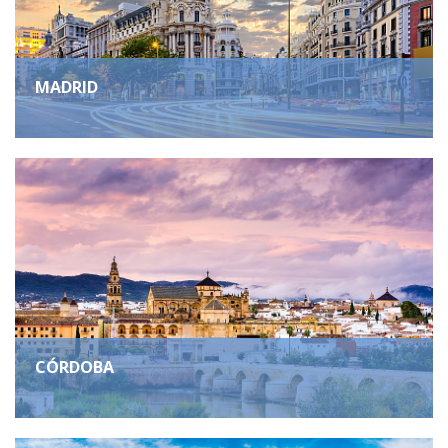
MADRID
CÓRDOBA