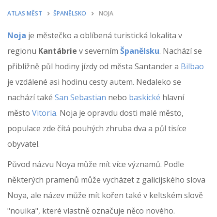
ATLAS MĚST
ŠPANĚLSKO
NOJA
Noja
je městečko a oblíbená turistická lokalita v
regionu
Kantábrie
v severním
Španělsku
. Nachází se
přibližně půl hodiny jízdy od města Santander a
Bilbao
je vzdálené asi hodinu cesty autem. Nedaleko se
nachází také
San Sebastian
nebo
baskické
hlavní
město
Vitoria
. Noja je opravdu dosti malé město,
populace zde čítá pouhých zhruba dva a půl tisíce
obyvatel.
Původ názvu Noya může mít více významů. Podle
některých pramenů může vycházet z galicijského slova
Noya, ale název může mít kořen také v keltském slově
"nouika", které vlastně označuje něco nového.