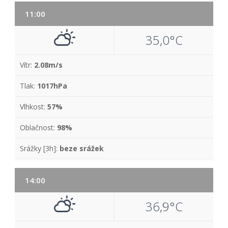
11:00
35,0°C
Vítr:
2.08m/s
Tlak:
1017hPa
Vlhkost:
57%
Oblačnost:
98%
Srážky [3h]:
beze srážek
14:00
36,9°C