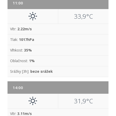
11:00
33,9°C
Vítr:
2.22m/s
Tlak:
1017hPa
Vlhkost:
35%
Oblačnost:
1%
Srážky [3h]:
beze srážek
14:00
31,9°C
Vítr:
3.11m/s