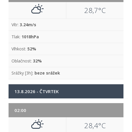
28,7°C
Vítr:
3.24m/s
Tlak:
1018hPa
Vlhkost:
52%
Oblačnost:
32%
Srážky [3h]:
beze srážek
13.8.2026 - ČTVRTEK
02:00
28,4°C