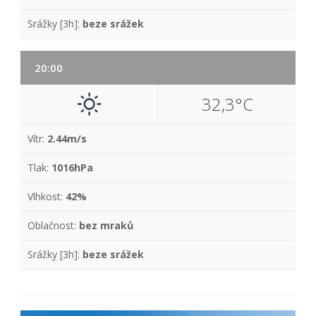
Srážky [3h]:
beze srážek
20:00
32,3°C
Vítr:
2.44m/s
Tlak:
1016hPa
Vlhkost:
42%
Oblačnost:
bez mraků
Srážky [3h]:
beze srážek