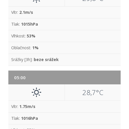
Vítr:
2.1m/s
Tlak:
1015hPa
Vlhkost:
53%
Oblačnost:
1%
Srážky [3h]:
beze srážek
05:00
28,7°C
Vítr:
1.75m/s
Tlak:
1016hPa