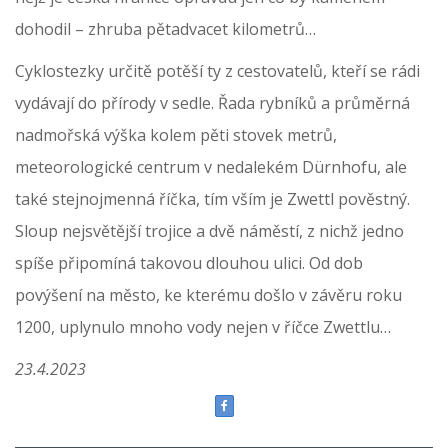
dohodil – zhruba pětadvacet kilometrů…
Cyklostezky určitě potěší ty z cestovatelů, kteří se rádi
vydávají do přírody v sedle. Řada rybníků a průměrná
nadmořská výška kolem pěti stovek metrů,
meteorologické centrum v nedalekém Dürnhofu, ale
také stejnojmenná říčka, tím vším je Zwettl pověstný.
Sloup nejsvětější trojice a dvě náměstí, z nichž jedno
spíše připomíná takovou dlouhou ulici. Od dob
povýšení na město, ke kterému došlo v závěru roku
1200, uplynulo mnoho vody nejen v říčce Zwettlu…
23.4.2023