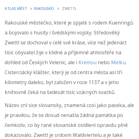
ATLAS MĚST
RAKOUSKO
ZWETTL
Rakouské městečko, které je spjaté s rodem Kuenringů
a bojovalo s husity i švédskými vojsky. Středověký
Zwettl se dochoval v celé své kráse, více než jedenáct
tisíc obyvatel žije v klidné a příjemné atmosféře na
dohled od Českých Velenic, ale i
Kremsu
nebo
Melku
.
Cisterciácký klášter, který je od centra města asi tři
kilometry daleko, byl založen v roce 1137 a v jeho
knihovně čeká na šedesát tisíc vzácných svazků.
Název zní sice slovansky, znamená cosi jako paseka, ale
je pravdou, že se dosud nenašla žádná památka po
čemkoliv, co by rané slovanské osídlení opravdu plně
dokazovalo. Zwettl je srdcem Waldviertelu a je také