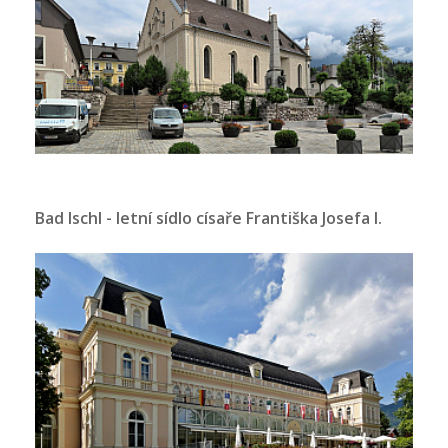
Bad Ischl - letní sídlo císaře Františka Josefa I.