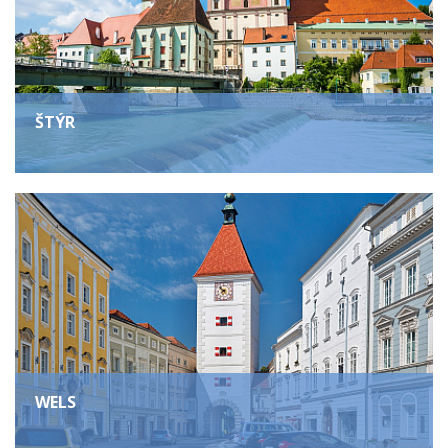
ŠTÝR
WELS