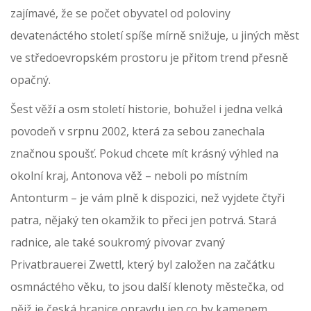
zajímavé, že se počet obyvatel od poloviny
devatenáctého století spíše mírně snižuje, u jiných měst
ve středoevropském prostoru je přitom trend přesně
opačný.
Šest věží a osm století historie, bohužel i jedna velká
povodeň v srpnu 2002, která za sebou zanechala
značnou spoušť. Pokud chcete mít krásný výhled na
okolní kraj, Antonova věž – neboli po místním
Antonturm – je vám plně k dispozici, než vyjdete čtyři
patra, nějaký ten okamžik to přeci jen potrvá. Stará
radnice, ale také soukromý pivovar zvaný
Privatbrauerei Zwettl, který byl založen na začátku
osmnáctého věku, to jsou další klenoty městečka, od
nějž je česká hranice opravdu jen co by kamenem