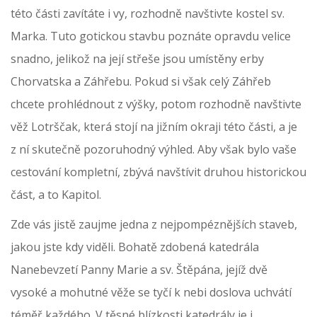
této části zavítáte i vy, rozhodně navštivte kostel sv.
Marka. Tuto gotickou stavbu poznáte opravdu velice
snadno, jelikož na její střeše jsou umístěny erby
Chorvatska a Záhřebu. Pokud si však celý Záhřeb
chcete prohlédnout z výšky, potom rozhodně navštivte
věž Lotrščak, která stojí na jižním okraji této části, a je
z ní skutečně pozoruhodný výhled. Aby však bylo vaše
cestování kompletní, zbývá navštívit druhou historickou
část, a to Kapitol.
Zde vás jistě zaujme jedna z nejpompéznějších staveb,
jakou jste kdy viděli. Bohatě zdobená katedrála
Nanebevzetí Panny Marie a sv. Štěpána, jejíž dvě
vysoké a mohutné věže se tyčí k nebi doslova uchvátí
téměř každého. V těsné blízkosti katedrály je i