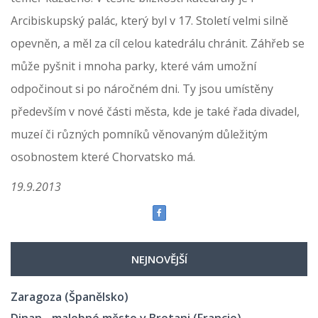
Arcibiskupský palác, který byl v 17. Století velmi silně
opevněn, a měl za cíl celou katedrálu chránit. Záhřeb se
může pyšnit i mnoha parky, které vám umožní
odpočinout si po náročném dni. Ty jsou umístěny
především v nové části města, kde je také řada divadel,
muzeí či různých pomníků věnovaným důležitým
osobnostem které Chorvatsko má.
19.9.2013
NEJNOVĚJŠÍ
Zaragoza (Španělsko)
Dinan - malebné město v Bretani (Francie)