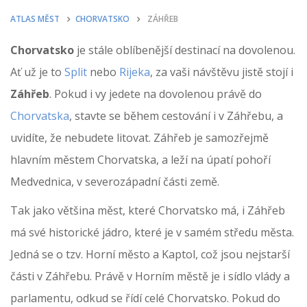
ATLAS MĚST
CHORVATSKO
ZÁHŘEB
Chorvatsko
je stále oblíbenější destinací na dovolenou.
Ať už je to
Split
nebo
Rijeka
, za vaši návštěvu jistě stojí i
Záhřeb
. Pokud i vy jedete na dovolenou právě do
Chorvatska
, stavte se během cestování i v Záhřebu, a
uvidíte, že nebudete litovat. Záhřeb je samozřejmě
hlavním městem Chorvatska, a leží na úpatí pohoří
Medvednica, v severozápadní části země.
Tak jako většina měst, které Chorvatsko má, i Záhřeb
má své historické jádro, které je v samém středu města.
Jedná se o tzv. Horní město a Kaptol, což jsou nejstarší
části v Záhřebu. Právě v Horním městě je i sídlo vlády a
parlamentu, odkud se řídí celé Chorvatsko. Pokud do